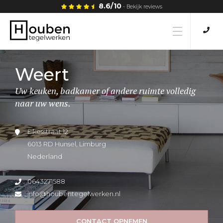
8.6/10
- Bekijk reviews
Home
Weert
Uw keuken, badkamer of andere ruimte volledig
Tegels
naar uw wens.
Tegellijm
Eikesstraat 12
6013 RD Hunsel, Limburg
Nederland
Tegelwerken
0643271588
Vloeren
info@houbentegelwerken.nl
CONTACT OPNEMEN