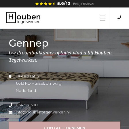
8.6/10
- Bekijk reviews
Home
Gennep
Uw droombadkamer of toilet vind u bij Houben
Tegels
Tegelwerken.
Tegellijm
Eikesstraat 12
6013 RD Hunsel, Limburg
Nederland
Tegelwerken
0643271588
Vloeren
info@houbentegelwerken.nl
CONTACT OPNEMEN