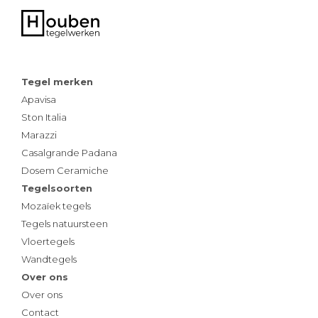
Tegel merken
Apavisa
Ston Italia
Marazzi
Casalgrande Padana
Dosem Ceramiche
Tegelsoorten
Mozaïek tegels
Tegels natuursteen
Vloertegels
Wandtegels
Over ons
Over ons
Contact