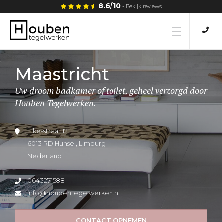
8.6/10
- Bekijk reviews
Home
Maastricht
Uw droom badkamer of toilet, geheel verzorgd door
Tegels
Houben Tegelwerken.
Tegellijm
Eikesstraat 12
6013 RD Hunsel, Limburg
Nederland
Tegelwerken
0643271588
Vloeren
info@houbentegelwerken.nl
CONTACT OPNEMEN