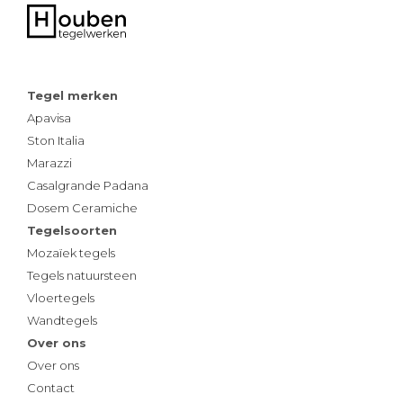
Tegel merken
Apavisa
Ston Italia
Marazzi
Casalgrande Padana
Dosem Ceramiche
Tegelsoorten
Mozaïek tegels
Tegels natuursteen
Vloertegels
Wandtegels
Over ons
Over ons
Contact