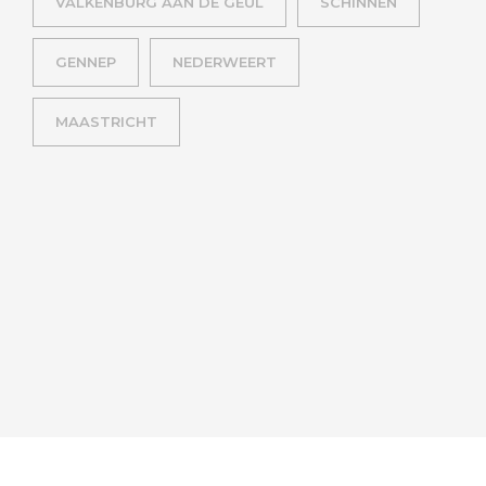
VALKENBURG AAN DE GEUL
SCHINNEN
GENNEP
NEDERWEERT
MAASTRICHT